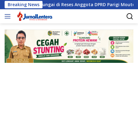
Langsung
alisasi Sungai di Reses Anggota DPRD Parigi Moutong
Breaking News
ke
konten