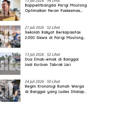
13 Juli 2026
54 Lihat
Bappelitbangda Parigi Moutong
Optimalkan Peran Puskesmas,
Layanan Mobil Jenazah Gratis
Harus Dirasakan Masyarakat
21 Juli 2026
52 Lihat
Sekolah Rakyat Berkapasitas
2.000 Siswa di Parigi Moutong
Dibangun Oktober 2026
13 Juli 2026
52 Lihat
Dua Emak-emak di Banggai
Jadi Korban Tabrak Lari
24 Juli 2026
50 Lihat
Begini Kronologi Rumah Warga
di Banggai yang Ludes Dilalap
Api