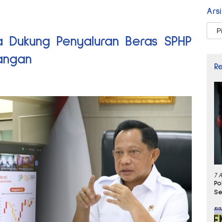
Ars
Arsi
 Dukung Penyaluran Beras SPHP
angan
R
7 
Po
Se