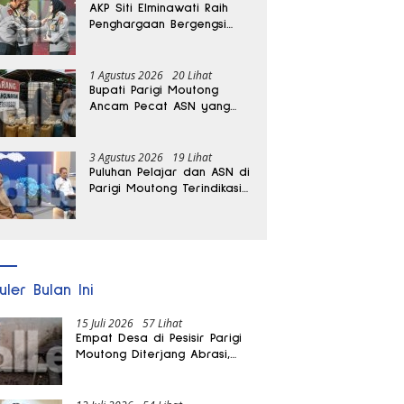
AKP Siti Elminawati Raih
Penghargaan Bergengsi
Hoegeng Awards 2026
1 Agustus 2026
20 Lihat
Bupati Parigi Moutong
Ancam Pecat ASN yang
Terlibat Penyalahgunaan
BBM Subsidi
3 Agustus 2026
19 Lihat
Puluhan Pelajar dan ASN di
Parigi Moutong Terindikasi
Positif Narkoba
uler Bulan Ini
15 Juli 2026
57 Lihat
Empat Desa di Pesisir Parigi
Moutong Diterjang Abrasi,
Puluhan KK dan Dua Rumah
Rusak