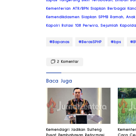
Lapas Tangerang Bikin Terobosan, Limbah Bat
Kementerian ATR/BPN Siapkan Berbagai Kan
Kemendikdasmen Siapkan SPMB Ramah, Anak 
Kapolri Rotasi 108 Perwira, Sejumlah Kapold
#Bapanas
#BerasSPHP
#bps
#B
2
Komentar
Baca Juga
Kemendagri Jadikan Sulteng
Kementer
Pusat Pembahasan Reformasi
Cara Ceg