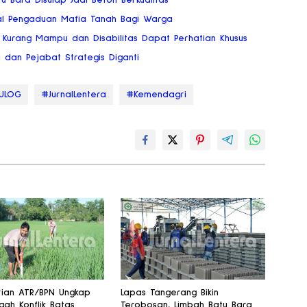
u Bara Disulap Jadi Beton Berkualitas
al Pengaduan Mafia Tanah Bagi Warga
Kurang Mampu dan Disabilitas Dapat Perhatian Khusus
a dan Pejabat Strategis Diganti
ULOG
#JurnalLentera
#Kemendagri
ian ATR/BPN Ungkap
Lapas Tangerang Bikin
ah Konflik Batas
Terobosan, Limbah Batu Bara