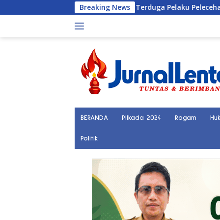
Langsung
Polisi Tangkap Terduga Pelaku Pelecehan Seksual Remaja 
Breaking News
ke
konten
BERANDA
Pilkada 2024
Ragam
Hu
Politik