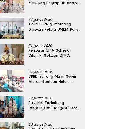
Moutong Ungkap 30 Kasus
Narkoba, Ratusan Gram
Sabu Disita
7 Agustus 2026
TP-PKK Parigi Moutong
Siapkan Pelaku UMKM Baru
Lewat Pelatihan Ecoprint
Bomba Saga
7 Agustus 2026
Pengurus BMA Sulteng
Dilantik, Sekwan DPRD
Dapat Amanah Strategis
7 Agustus 2026
DPRD Sulteng Mulai Susun
Aturan Bantuan Hukum
Gratis untuk Masyarakat
6 Agustus 2026
Palu Kini Terhubung
Langsung ke Tiongkok, DPRD
Sulteng Sebut Investasi
Bakal Mengalir
6 Agustus 2026
Pansus DPRD Sulteng Janji