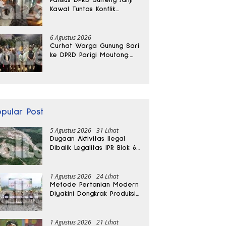
Kawal Tuntas Konflik
Agraria di Tolitoli
6 Agustus 2026
Curhat Warga Gunung Sari
ke DPRD Parigi Moutong:
Banjir Tak Kunjung Usai,
Jalan Pun Rusak
opular Post
5 Agustus 2026
31 Lihat
Dugaan Aktivitas Ilegal
Dibalik Legalitas IPR Blok 6
Kayuboko di Parigi
Moutong
1 Agustus 2026
24 Lihat
Metode Pertanian Modern
Diyakini Dongkrak Produksi
Padi Parigi Moutong hingga
Dua Kali Lipat
1 Agustus 2026
21 Lihat