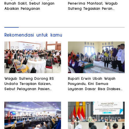
Rumah Sakit, Sebut Jangan
Penerima Manfaat, Wagub
Abaikan Pelayanan
Sulteng Tegaskan Peran
Strategis Tenaga Kesehatan
Rekomendasi untuk kamu
Wagub Sulteng Dorong RS
Bupati Erwin Ubah Wajah
Undata Terapkan Kaizen,
Posyandu, Kini Semua
Sebut Pelayanan Pasien
Layanan Dasar Bisa Diakses
Harus Terus Membaik
di Satu Tempat