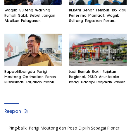
Wagub Sulteng Warning
BERANI Sehat Tembus 185 Ribu
Rumah Sakit, Sebut Jangan
Penerima Manfaat, Wagub
Abaikan Pelayanan
Sulteng Tegaskan Peran
Strategis Tenaga Kesehatan
Bappelitbangda Parigi
Jadi Rumah Sakit Rujukan
Moutong Optimalkan Peran
Regional, RSUD Anuntaloko
Puskesmas, Layanan Mobil
Parigi Hadapi Lonjakan Pasien
Jenazah Gratis Harus
Dirasakan Masyarakat
Respon (3)
Ping-balik:
Parigi Moutong dan Poso Dipilih Sebagai Pioner