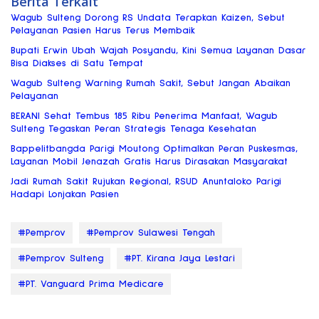
Berita Terkait
Wagub Sulteng Dorong RS Undata Terapkan Kaizen, Sebut
Pelayanan Pasien Harus Terus Membaik
Bupati Erwin Ubah Wajah Posyandu, Kini Semua Layanan Dasar
Bisa Diakses di Satu Tempat
Wagub Sulteng Warning Rumah Sakit, Sebut Jangan Abaikan
Pelayanan
BERANI Sehat Tembus 185 Ribu Penerima Manfaat, Wagub
Sulteng Tegaskan Peran Strategis Tenaga Kesehatan
Bappelitbangda Parigi Moutong Optimalkan Peran Puskesmas,
Layanan Mobil Jenazah Gratis Harus Dirasakan Masyarakat
Jadi Rumah Sakit Rujukan Regional, RSUD Anuntaloko Parigi
Hadapi Lonjakan Pasien
#Pemprov
#Pemprov Sulawesi Tengah
#Pemprov Sulteng
#PT. Kirana Jaya Lestari
#PT. Vanguard Prima Medicare