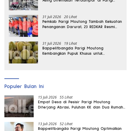
Asing Ditemukan Terdampar di Parigi
Moutong
31 Juli 2026
20 Lihat
Pemkab Parigi Moutong Tambah Kekuatan
Penanganan Darurat, 23 REDKAR Resmi
Dibentuk
31 Juli 2026
19 Lihat
Bappelitbangda Parigi Moutong
Kembangkan Pupuk Khusus untuk
Selamatkan Kebun Durian
Populer Bulan Ini
15 Juli 2026
55 Lihat
Empat Desa di Pesisir Parigi Moutong
Diterjang Abrasi, Puluhan KK dan Dua Rumah
Rusak
13 Juli 2026
52 Lihat
Bappelitbangda Parigi Moutong Optimalkan