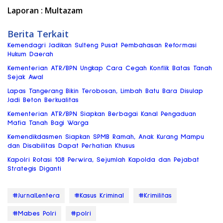
Laporan : Multazam
Berita Terkait
Kemendagri Jadikan Sulteng Pusat Pembahasan Reformasi
Hukum Daerah
Kementerian ATR/BPN Ungkap Cara Cegah Konflik Batas Tanah
Sejak Awal
Lapas Tangerang Bikin Terobosan, Limbah Batu Bara Disulap
Jadi Beton Berkualitas
Kementerian ATR/BPN Siapkan Berbagai Kanal Pengaduan
Mafia Tanah Bagi Warga
Kemendikdasmen Siapkan SPMB Ramah, Anak Kurang Mampu
dan Disabilitas Dapat Perhatian Khusus
Kapolri Rotasi 108 Perwira, Sejumlah Kapolda dan Pejabat
Strategis Diganti
#JurnalLentera
#Kasus Kriminal
#Krimilitas
#Mabes Polri
#polri