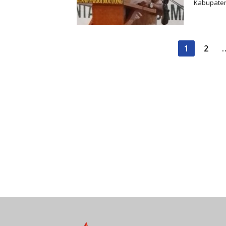
Kabupaten
Paginasi
1
2
pos