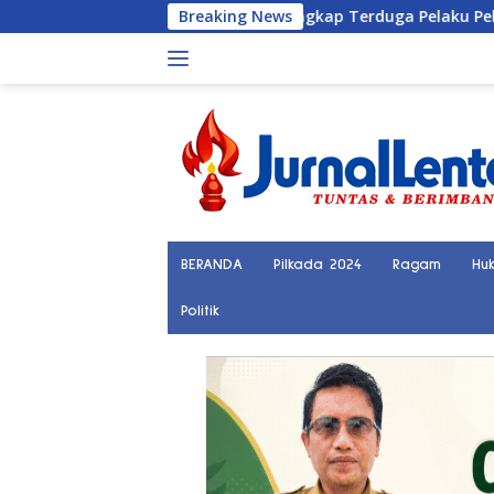
Langsung
Polisi Tangkap Terduga Pelaku Pelecehan Seksual
Breaking News
ke
konten
BERANDA
Pilkada 2024
Ragam
Hu
Politik