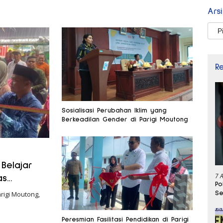
Ars
Arsi
R
Sosialisasi Perubahan Iklim yang
Berkeadilan Gender di Parigi Moutong
 Belajar
7 
as
Po
Se
rigi Moutong,
Peresmian Fasilitasi Pendidikan di Parigi