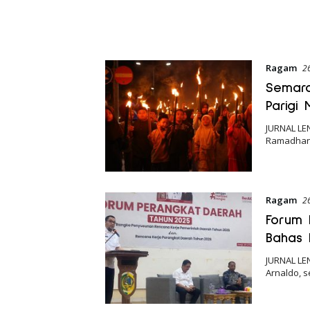
Ragam
2
Semar
Parigi
JURNAL LE
Ramadhan 
Ragam
2
Forum 
Bahas 
JURNAL LE
Arnaldo, 