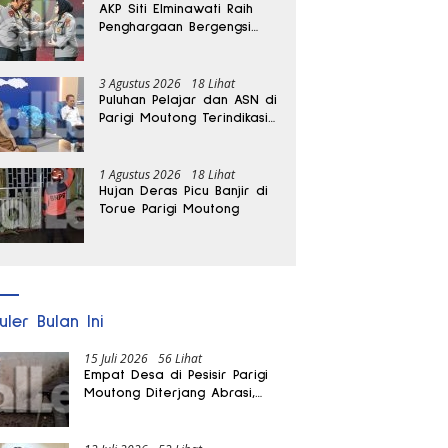
AKP Siti Elminawati Raih
Penghargaan Bergengsi
Hoegeng Awards 2026
3 Agustus 2026
18 Lihat
Puluhan Pelajar dan ASN di
Parigi Moutong Terindikasi
Positif Narkoba
1 Agustus 2026
18 Lihat
Hujan Deras Picu Banjir di
Torue Parigi Moutong
uler Bulan Ini
15 Juli 2026
56 Lihat
Empat Desa di Pesisir Parigi
Moutong Diterjang Abrasi,
Puluhan KK dan Dua Rumah
Rusak