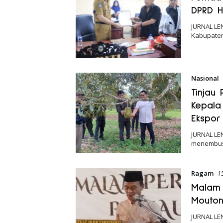
DPRD H
JURNAL LE
Kabupaten 
Nasional
Tinjau
Kepala
Ekspor
JURNAL LE
menembus 
Ragam
1
Malam 
Mouton
JURNAL LE