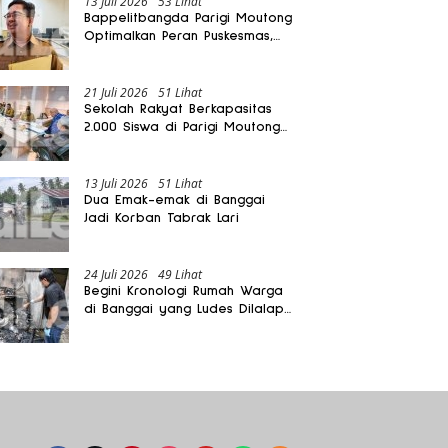
13 Juli 2026
53 Lihat
Bappelitbangda Parigi Moutong
Optimalkan Peran Puskesmas,
Layanan Mobil Jenazah Gratis
Harus Dirasakan Masyarakat
21 Juli 2026
51 Lihat
Sekolah Rakyat Berkapasitas
2.000 Siswa di Parigi Moutong
Dibangun Oktober 2026
13 Juli 2026
51 Lihat
Dua Emak-emak di Banggai
Jadi Korban Tabrak Lari
24 Juli 2026
49 Lihat
Begini Kronologi Rumah Warga
di Banggai yang Ludes Dilalap
Api