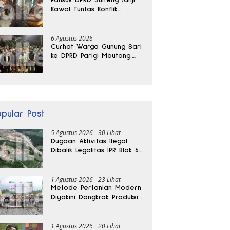
Kawal Tuntas Konflik
Agraria di Tolitoli
6 Agustus 2026
Curhat Warga Gunung Sari
ke DPRD Parigi Moutong:
Banjir Tak Kunjung Usai,
Jalan Pun Rusak
opular Post
5 Agustus 2026
30 Lihat
Dugaan Aktivitas Ilegal
Dibalik Legalitas IPR Blok 6
Kayuboko di Parigi
Moutong
1 Agustus 2026
23 Lihat
Metode Pertanian Modern
Diyakini Dongkrak Produksi
Padi Parigi Moutong hingga
Dua Kali Lipat
1 Agustus 2026
20 Lihat