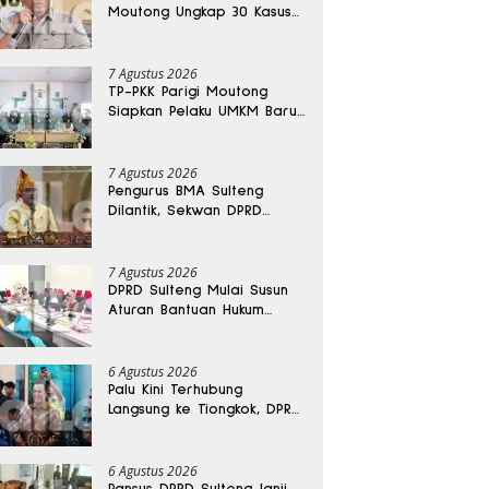
Moutong Ungkap 30 Kasus
Narkoba, Ratusan Gram
Sabu Disita
7 Agustus 2026
TP-PKK Parigi Moutong
Siapkan Pelaku UMKM Baru
Lewat Pelatihan Ecoprint
Bomba Saga
7 Agustus 2026
Pengurus BMA Sulteng
Dilantik, Sekwan DPRD
Dapat Amanah Strategis
7 Agustus 2026
DPRD Sulteng Mulai Susun
Aturan Bantuan Hukum
Gratis untuk Masyarakat
6 Agustus 2026
Palu Kini Terhubung
Langsung ke Tiongkok, DPRD
Sulteng Sebut Investasi
Bakal Mengalir
6 Agustus 2026
Pansus DPRD Sulteng Janji