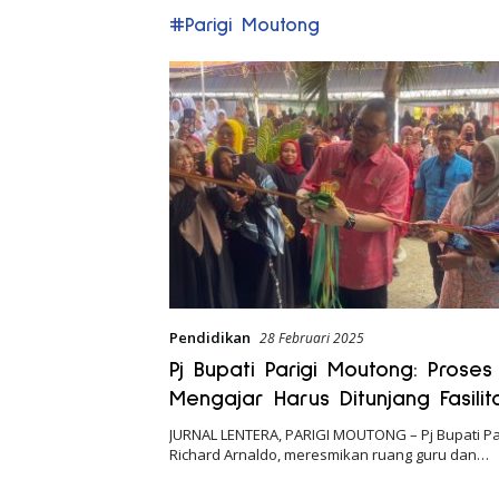
#Parigi Moutong
Pendidikan
28 Februari 2025
Pj Bupati Parigi Moutong: Proses
Mengajar Harus Ditunjang Fasilit
Pendudukung Memadai
JURNAL LENTERA, PARIGI MOUTONG – Pj Bupati Pa
Richard Arnaldo, meresmikan ruang guru dan…