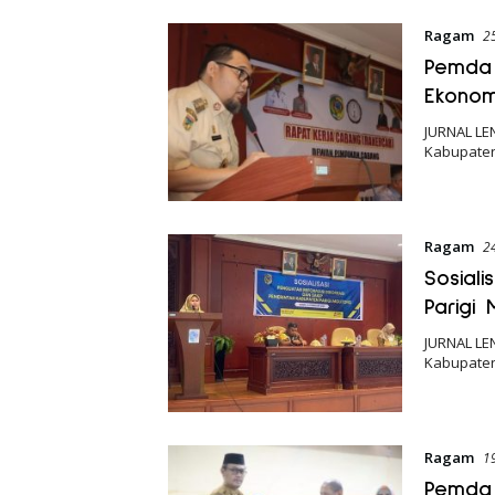
Ragam
2
Pemda 
Ekonom
JURNAL LE
Kabupaten 
Ragam
2
Sosial
Parigi
JURNAL LE
Kabupaten
Ragam
1
Pemda 