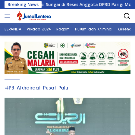
Langsung
ntut Normalisasi Sungai di Reses Anggota DPRD Parigi Moutong
Breaking News
ke
konten
BERANDA
Pilkada 2024
Ragam
Hukum dan Kriminal
Kesehat
#PB Alkhairaat Pusat Palu