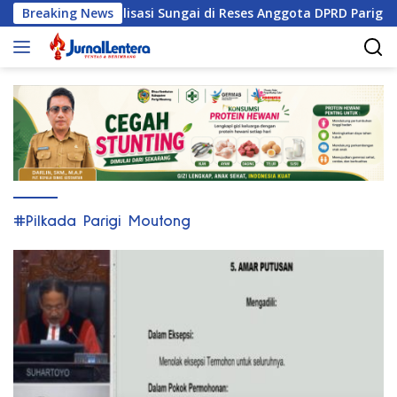
Langsung
 Tuntut Normalisasi Sungai di Reses Anggota DPRD Parigi Mouto
Breaking News
ke
konten
#Pilkada Parigi Moutong