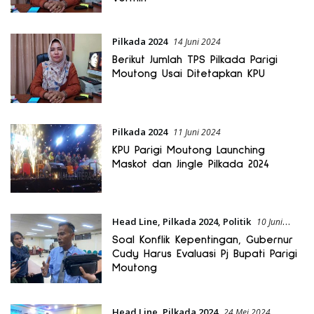
Pilkada 2024
14 Juni 2024
Berikut Jumlah TPS Pilkada Parigi
Moutong Usai Ditetapkan KPU
Pilkada 2024
11 Juni 2024
KPU Parigi Moutong Launching
Maskot dan Jingle Pilkada 2024
Head Line
,
Pilkada 2024
,
Politik
10 Juni
2024
Soal Konflik Kepentingan, Gubernur
Cudy Harus Evaluasi Pj Bupati Parigi
Moutong
Head Line
,
Pilkada 2024
24 Mei 2024