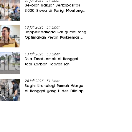
21 Juli 2026
54 Lihat
Sekolah Rakyat Berkapasitas
2.000 Siswa di Parigi Moutong
Dibangun Oktober 2026
13 Juli 2026
54 Lihat
Bappelitbangda Parigi Moutong
Optimalkan Peran Puskesmas,
Layanan Mobil Jenazah Gratis
Harus Dirasakan Masyarakat
13 Juli 2026
53 Lihat
Dua Emak-emak di Banggai
Jadi Korban Tabrak Lari
24 Juli 2026
51 Lihat
Begini Kronologi Rumah Warga
di Banggai yang Ludes Dilalap
Api