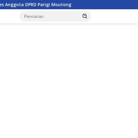
Parigi Moutong
Penghulu di Parigi Moutong Diminta Ak