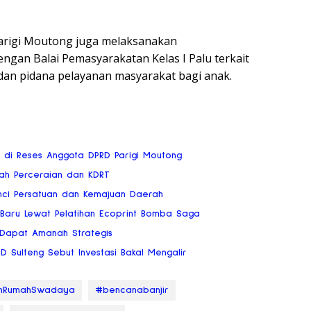
arigi Moutong juga melaksanakan
gan Balai Pemasyarakatan Kelas I Palu terkait
 dan pidana pelayanan masyarakat bagi anak.
ai di Reses Anggota DPRD Parigi Moutong
gah Perceraian dan KDRT
nci Persatuan dan Kemajuan Daerah
 Baru Lewat Pelatihan Ecoprint Bomba Saga
 Dapat Amanah Strategis
RD Sulteng Sebut Investasi Bakal Mengalir
anRumahSwadaya
#bencanabanjir