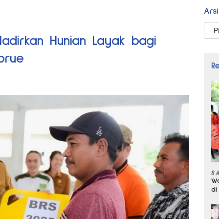
Ars
Arsi
adirkan Hunian Layak bagi
orue
R
8 
Wa
di