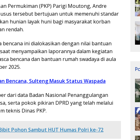
san Permukiman (PKP) Parigi Moutong, Andre
husus tersebut bertujuan untuk memenuhi standar
ikan hunian layak huni bagi masyarakat korban
an rendah.
bencana ini dialokasikan dengan nilai bantuan
re saat menyampaikan laporannya dalam kegiatan
asca bencana dan bantuan rumah swadaya di aula
ber 2025.
P
an Bencana, Sulteng Masuk Status Waspada
r dari data Badan Nasional Penanggulangan
a, serta pokok pikiran DPRD yang telah melalui
tim teknis Dinas PKP.
Bibit Pohon Sambut HUT Humas Polri ke-72