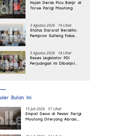
Hujan Deras Picu Banjir di
Torue Parigi Moutong
3 Agustus 2026
19 Lihat
Status Darurat Berakhir,
Pemprov Sulteng Fokus
Percepat Pemulihan
Pascagempa Sigi
5 Agustus 2026
18 Lihat
Reses Legislator PDI
Perjuangan Ini Dibanjiri
Aspirasi, Petani Kasimbar
Minta Irigasi dan Alsintan
uler Bulan Ini
15 Juli 2026
57 Lihat
Empat Desa di Pesisir Parigi
Moutong Diterjang Abrasi,
Puluhan KK dan Dua Rumah
Rusak