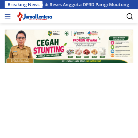
Langsung
asi Sungai di Reses Anggota DPRD Parigi Moutong
Breaking News
Pengh
ke
konten