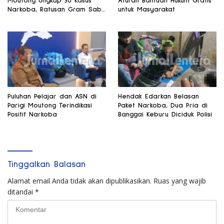
Moutong Ungkap 30 Kasus
Aturan Bantuan Hukum Gratis
Narkoba, Ratusan Gram Sabu
untuk Masyarakat
Disita
Puluhan Pelajar dan ASN di
Hendak Edarkan Belasan
Parigi Moutong Terindikasi
Paket Narkoba, Dua Pria di
Positif Narkoba
Banggai Keburu Diciduk Polisi
Tinggalkan Balasan
Alamat email Anda tidak akan dipublikasikan.
Ruas yang wajib
ditandai
*