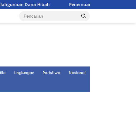
ibah
Penemuan Kerangka Manusia Bikin Gegerkan Warga
file
Lingkungan
Peristiwa
Nasional