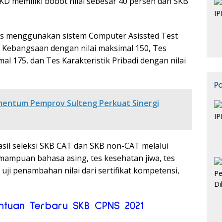
SKD memiliki bobot nilai sebesar 40 persen dan SKB
 tes menggunakan sistem Computer Asissted Test
 Kebangsaan dengan nilai maksimal 150, Tes
l 175, dan Tes Karakteristik Pribadi dengan nilai
P
mentum Pemprov Sulteng Perkuat Sinergi
asil seleksi SKB CAT dan SKB non-CAT melalui
emampuan bahasa asing, tes kesehatan jiwa, tes
uji penambahan nilai dari sertifikat kompetensi,
entuan Terbaru SKB CPNS 2021