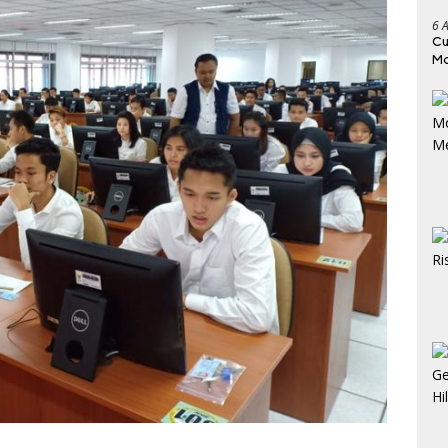
6 
Cu
Mo
Ru