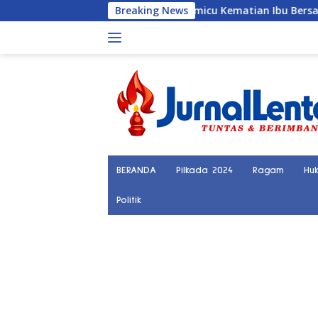
Langsung
sak yang Diduga Memicu Kematian Ibu Bersalin
Breaking News
Ketua 
ke
konten
BERANDA
Pilkada 2024
Ragam
Hu
Politik