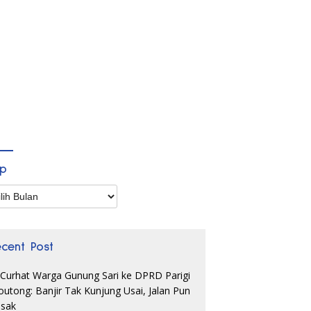
ip
p
ecent Post