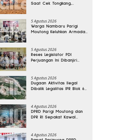
Saat Cek Tongkang,
Ditemukan Tewas di
Kedalaman 15 Meter
5 Agustus 2026
Warga Nambaru Parigi
Moutong Keluhkan Armada
Pengangkut Sampah dan
Jalan Kantong Produksi di
Reses Legislator PKS
5 Agustus 2026
Reses Legislator PDI
Perjuangan Ini Dibanjiri
Aspirasi, Petani Kasimbar
Minta Irigasi dan Alsintan
5 Agustus 2026
Dugaan Aktivitas Ilegal
Dibalik Legalitas IPR Blok 6
Kayuboko di Parigi
Moutong
4 Agustus 2026
DPRD Parigi Moutong dan
DPR RI Sepakat Kawal
Aspirasi Warga Torue
4 Agustus 2026
Rapat Paripurna DPRD,