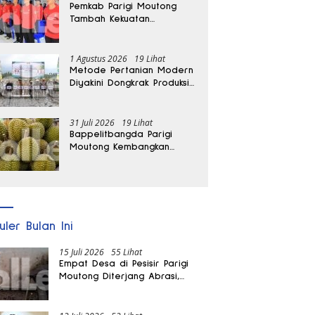
Pemkab Parigi Moutong
Tambah Kekuatan
Penanganan Darurat, 23
REDKAR Resmi Dibentuk
1 Agustus 2026
19 Lihat
Metode Pertanian Modern
Diyakini Dongkrak Produksi
Padi Parigi Moutong hingga
Dua Kali Lipat
31 Juli 2026
19 Lihat
Bappelitbangda Parigi
Moutong Kembangkan
Pupuk Khusus untuk
Selamatkan Kebun Durian
uler Bulan Ini
15 Juli 2026
55 Lihat
Empat Desa di Pesisir Parigi
Moutong Diterjang Abrasi,
Puluhan KK dan Dua Rumah
Rusak