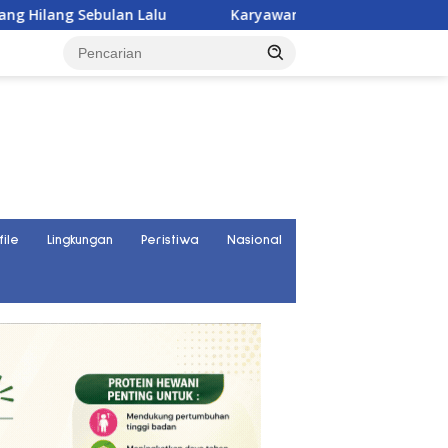
Karyawan PT UKK Hilang Saat Cek Tongkang, Ditemuk
file
Lingkungan
Peristiwa
Nasional