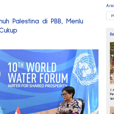
Ars
Arsi
uh Palestina di PBB, Menlu
 Cukup
R
5 
Pe
Wa
Se