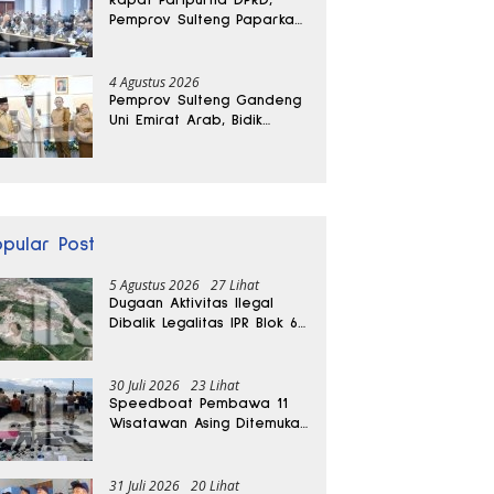
Pemprov Sulteng Paparkan
Kabar Baik Pertumbuhan
Ekonomi Daerah
4 Agustus 2026
Pemprov Sulteng Gandeng
Uni Emirat Arab, Bidik
Investasi hingga Rumah
Sakit Internasional
opular Post
5 Agustus 2026
27 Lihat
Dugaan Aktivitas Ilegal
Dibalik Legalitas IPR Blok 6
Kayuboko di Parigi
Moutong
30 Juli 2026
23 Lihat
Speedboat Pembawa 11
Wisatawan Asing Ditemukan
Terdampar di Parigi
Moutong
31 Juli 2026
20 Lihat