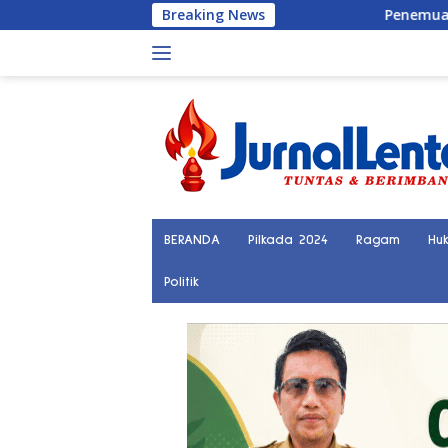
Langsung
Breaking News
Penemuan Kerangka Manusia Biki
ke
konten
BERANDA
Pilkada 2024
Ragam
Hu
Politik