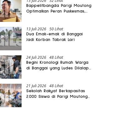
13 Juli 2026
52 Lihat
Bappelitbangda Parigi Moutong
Optimalkan Peran Puskesmas,
Layanan Mobil Jenazah Gratis
Harus Dirasakan Masyarakat
13 Juli 2026
50 Lihat
Dua Emak-emak di Banggai
Jadi Korban Tabrak Lari
24 Juli 2026
48 Lihat
Begini Kronologi Rumah Warga
di Banggai yang Ludes Dilalap
Api
21 Juli 2026
48 Lihat
Sekolah Rakyat Berkapasitas
2.000 Siswa di Parigi Moutong
Dibangun Oktober 2026