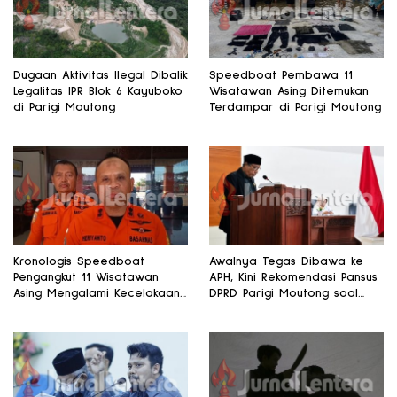
Dugaan Aktivitas Ilegal Dibalik
Speedboat Pembawa 11
Legalitas IPR Blok 6 Kayuboko
Wisatawan Asing Ditemukan
di Parigi Moutong
Terdampar di Parigi Moutong
Kronologis Speedboat
Awalnya Tegas Dibawa ke
Pengangkut 11 Wisatawan
APH, Kini Rekomendasi Pansus
Asing Mengalami Kecelakaan
DPRD Parigi Moutong soal
di Teluk Tomini
Gedung Rp8,7 Miliar Berubah