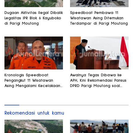
Dugaan Aktivitas Ilegal Dibalik
Speedboat Pembawa 11
Legalitas IPR Blok 6 Kayuboko
Wisatawan Asing Ditemukan
di Parigi Moutong
Terdampar di Parigi Moutong
Kronologis Speedboat
Awalnya Tegas Dibawa ke
Pengangkut 11 Wisatawan
APH, Kini Rekomendasi Pansus
Asing Mengalami Kecelakaan
DPRD Parigi Moutong soal
di Teluk Tomini
Gedung Rp8,7 Miliar Berubah
Rekomendasi untuk kamu