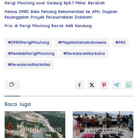
Parigi Moutong soal Gedung Rp8,7 Miliar Berubah
Pansus DPRD Buka Peluang Rekomendasi ke APH, Dugaan
Kejanggalan Proyek Perpustakaan Didalami
Pria di Parigi Moutong Bacok Adik Kandung
#DPRDParigiMoutong
#MajelisUlamaIndonesia
#MUI
#PemkabParigiMoutong
#PeredaranNarkoba
#PeredaranNarkotika
Baca Juga