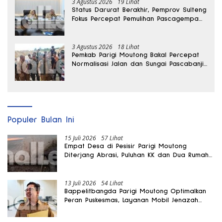
3 Agustus 2026
19 Lihat
Status Darurat Berakhir, Pemprov Sulteng
Fokus Percepat Pemulihan Pascagempa
Sigi
3 Agustus 2026
18 Lihat
Pemkab Parigi Moutong Bakal Percepat
Normalisasi Jalan dan Sungai Pascabanjir
di Desa Air Panas
Populer Bulan Ini
15 Juli 2026
57 Lihat
Empat Desa di Pesisir Parigi Moutong
Diterjang Abrasi, Puluhan KK dan Dua Rumah
Rusak
13 Juli 2026
54 Lihat
Bappelitbangda Parigi Moutong Optimalkan
Peran Puskesmas, Layanan Mobil Jenazah
Gratis Harus Dirasakan Masyarakat