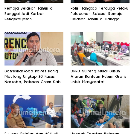
Remaja Belasan Tahun di
Polisi Tangkap Terduga Pelaku
Banggai Jadi Korban
Pelecehan Seksual Remaja
Pengeroyokan
Belasan Tahun di Banggai
Satresnarkoba Polres Parigi
DPRD Sulteng Mulai Susun
Moutong Ungkap 30 Kasus
Aturan Bantuan Hukum Gratis
Narkoba, Ratusan Gram Sabu
untuk Masyarakat
Disita
Puluhan Pelajar dan ASN di
Hendak Edarkan Belasan