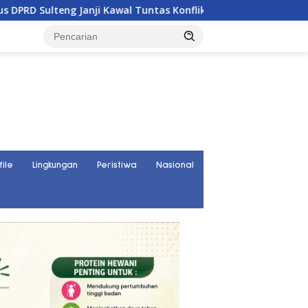
al Tuntas Konflik Agraria di Tolitoli
Curhat Warga Gunu
file
Lingkungan
Peristiwa
Nasional