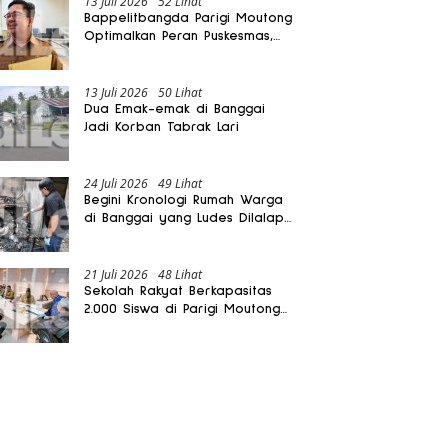
13 Juli 2026
52 Lihat
Bappelitbangda Parigi Moutong
Optimalkan Peran Puskesmas,
Layanan Mobil Jenazah Gratis
Harus Dirasakan Masyarakat
13 Juli 2026
50 Lihat
Dua Emak-emak di Banggai
Jadi Korban Tabrak Lari
24 Juli 2026
49 Lihat
Begini Kronologi Rumah Warga
di Banggai yang Ludes Dilalap
Api
21 Juli 2026
48 Lihat
Sekolah Rakyat Berkapasitas
2.000 Siswa di Parigi Moutong
Dibangun Oktober 2026