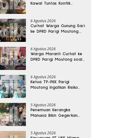
Kawal Tuntas Konflik
Agraria di Tolitoli
6 Agustus 2026
Curhat Warga Gunung Sari
ke DPRD Parigi Moutong:
Banjir Tak Kunjung Usai,
Jalan Pun Rusak
6 Agustus 2026
Warga Maranti Curhat ke
DPRD Parigi Moutong soal
Jalan Rusak yang Diduga
Memicu Kematian Ibu
Bersalin
6 Agustus 2026
Ketua TP-PKK Parigi
Moutong Ingatkan Risiko
Penyalahgunaan Dana
Hibah
5 Agustus 2026
Penemuan Kerangka
Manusia Bikin Gegerkan
Warga Banggai, Diduga
Orang Hilang Sebulan Lalu
5 Agustus 2026
Karyawan PT UKK Hilang