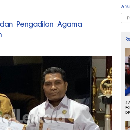
Ars
Arsi
 dan Pengadilan Agama
m
R
6 
Pa
DP