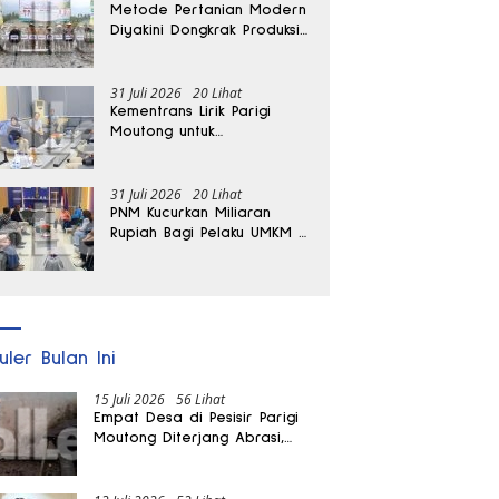
Metode Pertanian Modern
Diyakini Dongkrak Produksi
Padi Parigi Moutong hingga
Dua Kali Lipat
31 Juli 2026
20 Lihat
Kementrans Lirik Parigi
Moutong untuk
Pengembangan Investasi
31 Juli 2026
20 Lihat
PNM Kucurkan Miliaran
Rupiah Bagi Pelaku UMKM di
Parigi Moutong
uler Bulan Ini
15 Juli 2026
56 Lihat
Empat Desa di Pesisir Parigi
Moutong Diterjang Abrasi,
Puluhan KK dan Dua Rumah
Rusak