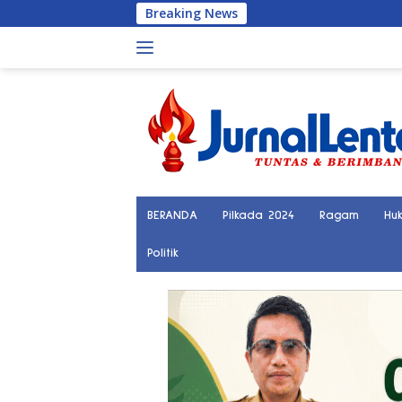
Langsung
Breaking News
Polisi Tangkap
ke
konten
BERANDA
Pilkada 2024
Ragam
Hu
Politik