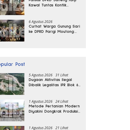
Kawal Tuntas Konflik
Agraria di Tolitoli
6 Agustus 2026
Curhat Warga Gunung Sari
ke DPRD Parigi Moutong:
Banjir Tak Kunjung Usai,
Jalan Pun Rusak
opular Post
5 Agustus 2026
31 Lihat
Dugaan Aktivitas Ilegal
Dibalik Legalitas IPR Blok 6
Kayuboko di Parigi
Moutong
1 Agustus 2026
24 Lihat
Metode Pertanian Modern
Diyakini Dongkrak Produksi
Padi Parigi Moutong hingga
Dua Kali Lipat
1 Agustus 2026
21 Lihat