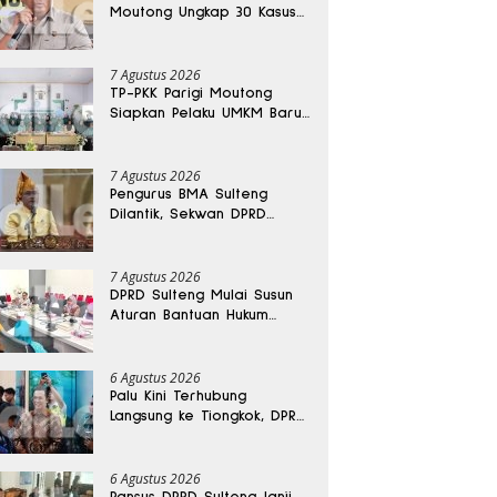
Moutong Ungkap 30 Kasus
Narkoba, Ratusan Gram
Sabu Disita
7 Agustus 2026
TP-PKK Parigi Moutong
Siapkan Pelaku UMKM Baru
Lewat Pelatihan Ecoprint
Bomba Saga
7 Agustus 2026
Pengurus BMA Sulteng
Dilantik, Sekwan DPRD
Dapat Amanah Strategis
7 Agustus 2026
DPRD Sulteng Mulai Susun
Aturan Bantuan Hukum
Gratis untuk Masyarakat
6 Agustus 2026
Palu Kini Terhubung
Langsung ke Tiongkok, DPRD
Sulteng Sebut Investasi
Bakal Mengalir
6 Agustus 2026
Pansus DPRD Sulteng Janji