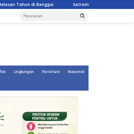
anggai
Satresnarkoba Polres Parigi Moutong Ungkap 30
file
Lingkungan
Peristiwa
Nasional