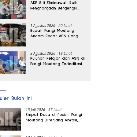
AKP Siti Elminawati Raih
Penghargaan Bergengsi
Hoegeng Awards 2026
1 Agustus 2026
20 Lihat
Bupati Parigi Moutong
Ancam Pecat ASN yang
Terlibat Penyalahgunaan
BBM Subsidi
3 Agustus 2026
19 Lihat
Puluhan Pelajar dan ASN di
Parigi Moutong Terindikasi
Positif Narkoba
uler Bulan Ini
15 Juli 2026
57 Lihat
Empat Desa di Pesisir Parigi
Moutong Diterjang Abrasi,
Puluhan KK dan Dua Rumah
Rusak