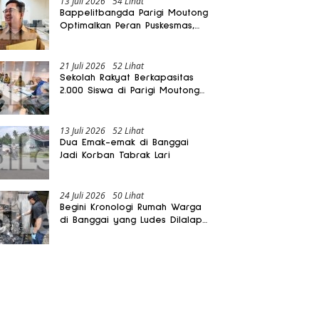
13 Juli 2026
54 Lihat
Bappelitbangda Parigi Moutong
Optimalkan Peran Puskesmas,
Layanan Mobil Jenazah Gratis
Harus Dirasakan Masyarakat
21 Juli 2026
52 Lihat
Sekolah Rakyat Berkapasitas
2.000 Siswa di Parigi Moutong
Dibangun Oktober 2026
13 Juli 2026
52 Lihat
Dua Emak-emak di Banggai
Jadi Korban Tabrak Lari
24 Juli 2026
50 Lihat
Begini Kronologi Rumah Warga
di Banggai yang Ludes Dilalap
Api