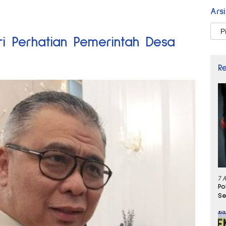
Ars
Arsi
i Perhatian Pemerintah Desa
R
7 
Po
Se