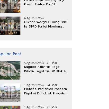
Kawal Tuntas Konflik
Agraria di Tolitoli
6 Agustus 2026
Curhat Warga Gunung Sari
ke DPRD Parigi Moutong:
Banjir Tak Kunjung Usai,
Jalan Pun Rusak
opular Post
5 Agustus 2026
31 Lihat
Dugaan Aktivitas Ilegal
Dibalik Legalitas IPR Blok 6
Kayuboko di Parigi
Moutong
1 Agustus 2026
24 Lihat
Metode Pertanian Modern
Diyakini Dongkrak Produksi
Padi Parigi Moutong hingga
Dua Kali Lipat
1 Agustus 2026
21 Lihat