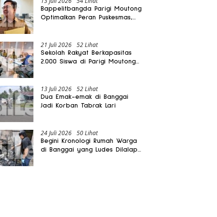
13 Juli 2026
54 Lihat
Bappelitbangda Parigi Moutong
Optimalkan Peran Puskesmas,
Layanan Mobil Jenazah Gratis
Harus Dirasakan Masyarakat
21 Juli 2026
52 Lihat
Sekolah Rakyat Berkapasitas
2.000 Siswa di Parigi Moutong
Dibangun Oktober 2026
13 Juli 2026
52 Lihat
Dua Emak-emak di Banggai
Jadi Korban Tabrak Lari
24 Juli 2026
50 Lihat
Begini Kronologi Rumah Warga
di Banggai yang Ludes Dilalap
Api