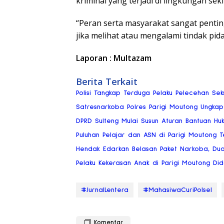
kriminal yang terjadi di lingkungan seki
“Peran serta masyarakat sangat penti
jika melihat atau mengalami tindak pid
Laporan : Multazam
Berita Terkait
Polisi Tangkap Terduga Pelaku Pelecehan Se
Satresnarkoba Polres Parigi Moutong Ungkap
DPRD Sulteng Mulai Susun Aturan Bantuan Hu
Puluhan Pelajar dan ASN di Parigi Moutong Te
Hendak Edarkan Belasan Paket Narkoba, Dua P
Pelaku Kekerasan Anak di Parigi Moutong Di
#JurnalLentera
#MahasiwaCuriPolsel
Komentar