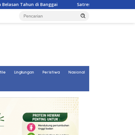
anggai
Satresnarkoba Polres Parigi Moutong Ungkap 3
file
Lingkungan
Peristiwa
Nasional