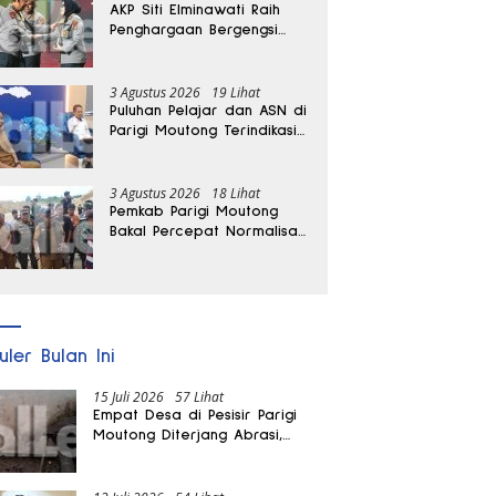
AKP Siti Elminawati Raih
Penghargaan Bergengsi
Hoegeng Awards 2026
3 Agustus 2026
19 Lihat
Puluhan Pelajar dan ASN di
Parigi Moutong Terindikasi
Positif Narkoba
3 Agustus 2026
18 Lihat
Pemkab Parigi Moutong
Bakal Percepat Normalisasi
Jalan dan Sungai
Pascabanjir di Desa Air
Panas
uler Bulan Ini
15 Juli 2026
57 Lihat
Empat Desa di Pesisir Parigi
Moutong Diterjang Abrasi,
Puluhan KK dan Dua Rumah
Rusak