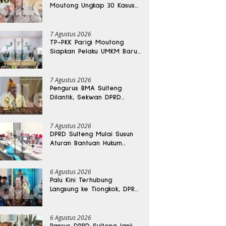
Moutong Ungkap 30 Kasus
Narkoba, Ratusan Gram
Sabu Disita
7 Agustus 2026
TP-PKK Parigi Moutong
Siapkan Pelaku UMKM Baru
Lewat Pelatihan Ecoprint
Bomba Saga
7 Agustus 2026
Pengurus BMA Sulteng
Dilantik, Sekwan DPRD
Dapat Amanah Strategis
7 Agustus 2026
DPRD Sulteng Mulai Susun
Aturan Bantuan Hukum
Gratis untuk Masyarakat
6 Agustus 2026
Palu Kini Terhubung
Langsung ke Tiongkok, DPRD
Sulteng Sebut Investasi
Bakal Mengalir
6 Agustus 2026
Pansus DPRD Sulteng Janji