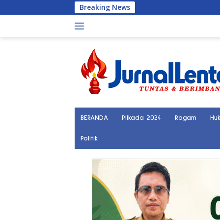
Langsung
Breaking News
Polisi Tangka
ke
konten
BERANDA
Pilkada 2024
Ragam
Hu
Politik