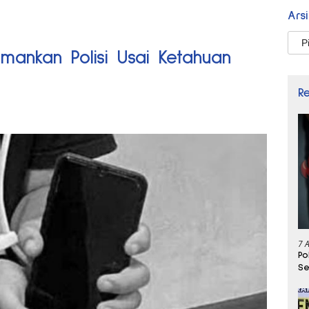
Ars
Arsi
mankan Polisi Usai Ketahuan
R
7 
Po
Se