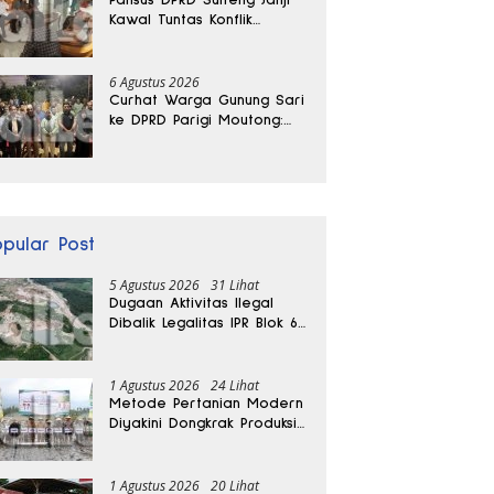
Kawal Tuntas Konflik
Agraria di Tolitoli
6 Agustus 2026
Curhat Warga Gunung Sari
ke DPRD Parigi Moutong:
Banjir Tak Kunjung Usai,
Jalan Pun Rusak
opular Post
5 Agustus 2026
31 Lihat
Dugaan Aktivitas Ilegal
Dibalik Legalitas IPR Blok 6
Kayuboko di Parigi
Moutong
1 Agustus 2026
24 Lihat
Metode Pertanian Modern
Diyakini Dongkrak Produksi
Padi Parigi Moutong hingga
Dua Kali Lipat
1 Agustus 2026
20 Lihat