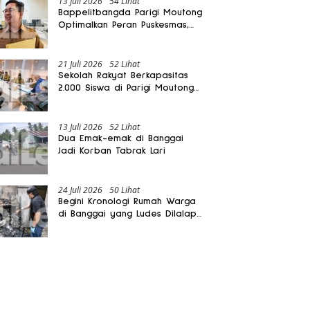
13 Juli 2026
54 Lihat
Bappelitbangda Parigi Moutong
Optimalkan Peran Puskesmas,
Layanan Mobil Jenazah Gratis
Harus Dirasakan Masyarakat
21 Juli 2026
52 Lihat
Sekolah Rakyat Berkapasitas
2.000 Siswa di Parigi Moutong
Dibangun Oktober 2026
13 Juli 2026
52 Lihat
Dua Emak-emak di Banggai
Jadi Korban Tabrak Lari
24 Juli 2026
50 Lihat
Begini Kronologi Rumah Warga
di Banggai yang Ludes Dilalap
Api