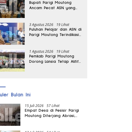
Bupati Parigi Moutong
Ancam Pecat ASN yang
Terlibat Penyalahgunaan
BBM Subsidi
3 Agustus 2026
19 Lihat
Puluhan Pelajar dan ASN di
Parigi Moutong Terindikasi
Positif Narkoba
1 Agustus 2026
19 Lihat
Pemkab Parigi Moutong
Dorong Lansia Tetap Aktif
dan Produktif
uler Bulan Ini
15 Juli 2026
57 Lihat
Empat Desa di Pesisir Parigi
Moutong Diterjang Abrasi,
Puluhan KK dan Dua Rumah
Rusak