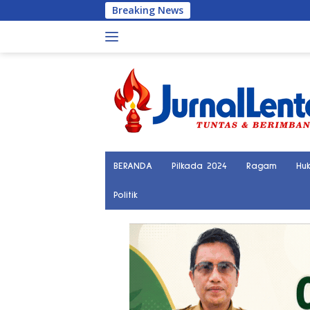
Langsung
Breaking News
Polisi Tangkap Te
ke
konten
BERANDA
Pilkada 2024
Ragam
Hu
Politik