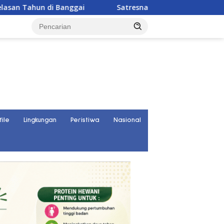
ai
Satresnarkoba Polres Parigi Moutong Ungkap 30 Ka
file
Lingkungan
Peristiwa
Nasional