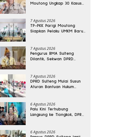
Moutong Ungkap 30 Kasus
Narkoba, Ratusan Gram
Sabu Disita
7 Agustus 2026
TP-PKK Parigi Moutong
Siapkan Pelaku UMKM Baru
Lewat Pelatihan Ecoprint
Bomba Saga
7 Agustus 2026
Pengurus BMA Sulteng
Dilantik, Sekwan DPRD
Dapat Amanah Strategis
7 Agustus 2026
DPRD Sulteng Mulai Susun
Aturan Bantuan Hukum
Gratis untuk Masyarakat
6 Agustus 2026
Palu Kini Terhubung
Langsung ke Tiongkok, DPRD
Sulteng Sebut Investasi
Bakal Mengalir
6 Agustus 2026
Pansus DPRD Sulteng Janji