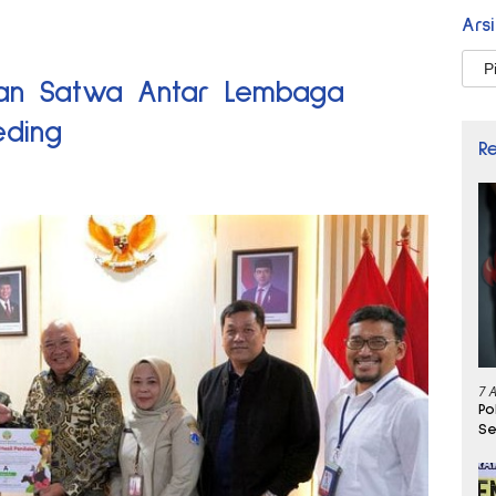
Ars
Arsi
ran Satwa Antar Lembaga
eding
R
7 
Po
Se