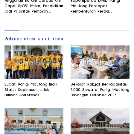
Anggaran Berani Cerdas Kini
Bapemperda DPRD Parigi
Capai Rp351 Miliar, Pendidikan
Moutong Percepat
Jadi Prioritas Pemprov
Pembentukan Perda,
Sulteng
Pendidikan dan Kesehatan
Jadi Fokus Utama
Rekomendasi untuk kamu
Bupati Parigi Moutong Bidik
Sekolah Rakyat Berkapasitas
Status Kedinasan untuk
2.000 Siswa di Parigi Moutong
Lulusan Poltekesos
Dibangun Oktober 2026