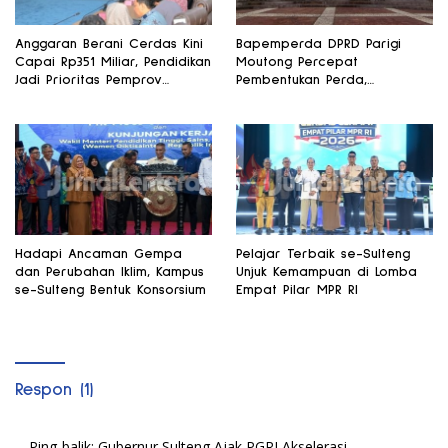
Anggaran Berani Cerdas Kini
Bapemperda DPRD Parigi
Capai Rp351 Miliar, Pendidikan
Moutong Percepat
Jadi Prioritas Pemprov
Pembentukan Perda,
Sulteng
Pendidikan dan Kesehatan
Jadi Fokus Utama
Hadapi Ancaman Gempa
Pelajar Terbaik se-Sulteng
dan Perubahan Iklim, Kampus
Unjuk Kemampuan di Lomba
se-Sulteng Bentuk Konsorsium
Empat Pilar MPR RI
Respon (1)
Ping-balik:
Gubernur Sulteng Ajak PGRI Akselerasi