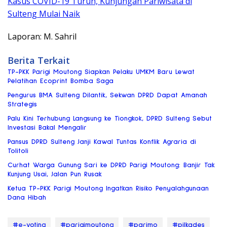
Kasus COVID-19 Turun, Kunjungan Pariwisata di
Sulteng Mulai Naik
Laporan: M. Sahril
Berita Terkait
TP-PKK Parigi Moutong Siapkan Pelaku UMKM Baru Lewat
Pelatihan Ecoprint Bomba Saga
Pengurus BMA Sulteng Dilantik, Sekwan DPRD Dapat Amanah
Strategis
Palu Kini Terhubung Langsung ke Tiongkok, DPRD Sulteng Sebut
Investasi Bakal Mengalir
Pansus DPRD Sulteng Janji Kawal Tuntas Konflik Agraria di
Tolitoli
Curhat Warga Gunung Sari ke DPRD Parigi Moutong: Banjir Tak
Kunjung Usai, Jalan Pun Rusak
Ketua TP-PKK Parigi Moutong Ingatkan Risiko Penyalahgunaan
Dana Hibah
#e-voting
#parigimoutong
#parimo
#pilkades