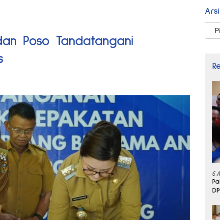
Ars
Arsi
dan Poso Tandatangani
s
R
6 
Pa
DP