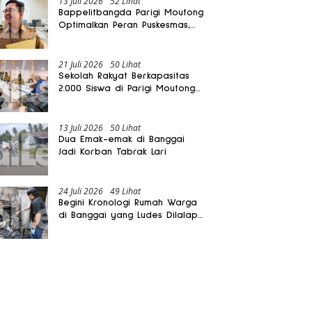
13 Juli 2026
52 Lihat
Bappelitbangda Parigi Moutong
Optimalkan Peran Puskesmas,
Layanan Mobil Jenazah Gratis
Harus Dirasakan Masyarakat
21 Juli 2026
50 Lihat
Sekolah Rakyat Berkapasitas
2.000 Siswa di Parigi Moutong
Dibangun Oktober 2026
13 Juli 2026
50 Lihat
Dua Emak-emak di Banggai
Jadi Korban Tabrak Lari
24 Juli 2026
49 Lihat
Begini Kronologi Rumah Warga
di Banggai yang Ludes Dilalap
Api