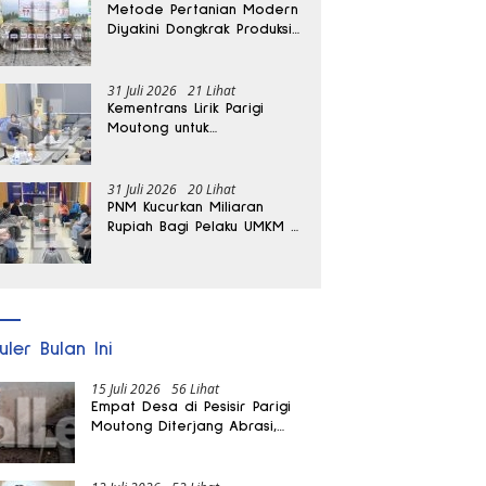
Metode Pertanian Modern
Diyakini Dongkrak Produksi
Padi Parigi Moutong hingga
Dua Kali Lipat
31 Juli 2026
21 Lihat
Kementrans Lirik Parigi
Moutong untuk
Pengembangan Investasi
31 Juli 2026
20 Lihat
PNM Kucurkan Miliaran
Rupiah Bagi Pelaku UMKM di
Parigi Moutong
uler Bulan Ini
15 Juli 2026
56 Lihat
Empat Desa di Pesisir Parigi
Moutong Diterjang Abrasi,
Puluhan KK dan Dua Rumah
Rusak