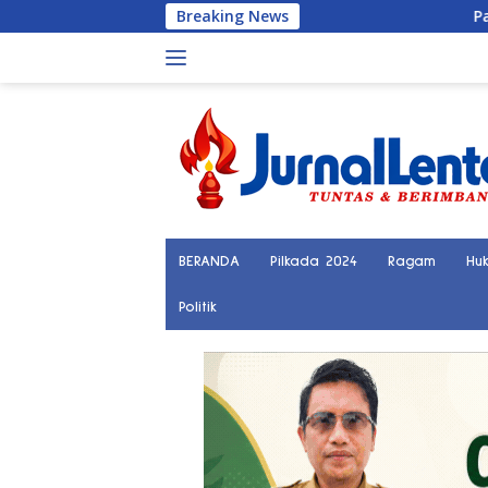
Langsung
Breaking News
Palu Kini Terhubung Langs
ke
konten
BERANDA
Pilkada 2024
Ragam
Hu
Politik