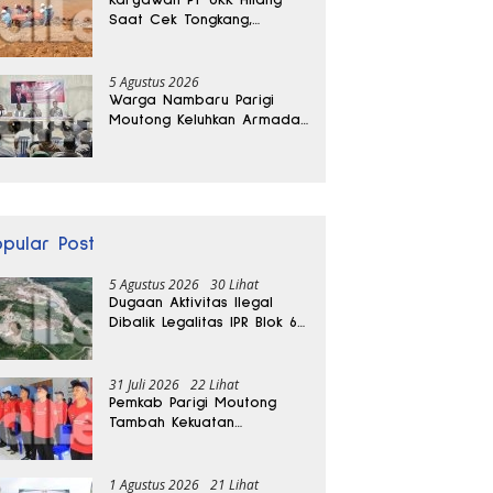
Saat Cek Tongkang,
Ditemukan Tewas di
Kedalaman 15 Meter
5 Agustus 2026
Warga Nambaru Parigi
Moutong Keluhkan Armada
Pengangkut Sampah dan
Jalan Kantong Produksi di
Reses Legislator PKS
opular Post
5 Agustus 2026
30 Lihat
Dugaan Aktivitas Ilegal
Dibalik Legalitas IPR Blok 6
Kayuboko di Parigi
Moutong
31 Juli 2026
22 Lihat
Pemkab Parigi Moutong
Tambah Kekuatan
Penanganan Darurat, 23
REDKAR Resmi Dibentuk
1 Agustus 2026
21 Lihat