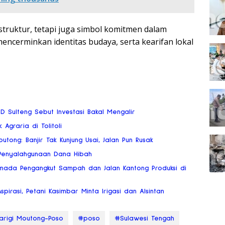
struktur, tetapi juga simbol komitmen dalam
ncerminkan identitas budaya, serta kearifan lokal
RD Sulteng Sebut Investasi Bakal Mengalir
 Agraria di Tolitoli
tong: Banjir Tak Kunjung Usai, Jalan Pun Rusak
o Penyalahgunaan Dana Hibah
mada Pengangkut Sampah dan Jalan Kantong Produksi di
Aspirasi, Petani Kasimbar Minta Irigasi dan Alsintan
arigi Moutong-Poso
#poso
#Sulawesi Tengah