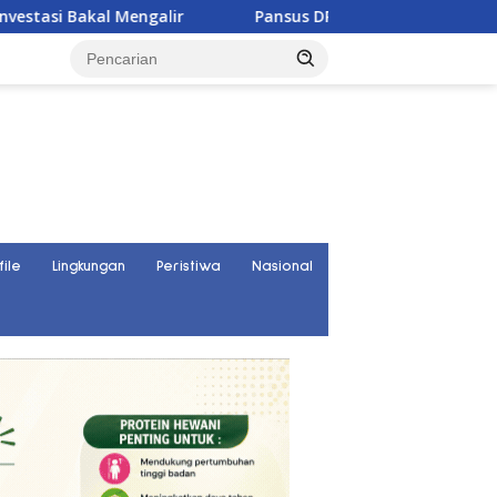
Pansus DPRD Sulteng Janji Kawal Tuntas Konflik Agraria 
file
Lingkungan
Peristiwa
Nasional