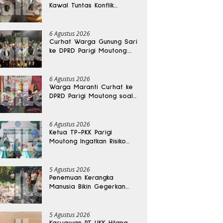
Kawal Tuntas Konflik
Agraria di Tolitoli
6 Agustus 2026
Curhat Warga Gunung Sari
ke DPRD Parigi Moutong:
Banjir Tak Kunjung Usai,
Jalan Pun Rusak
6 Agustus 2026
Warga Maranti Curhat ke
DPRD Parigi Moutong soal
Jalan Rusak yang Diduga
Memicu Kematian Ibu
Bersalin
6 Agustus 2026
Ketua TP-PKK Parigi
Moutong Ingatkan Risiko
Penyalahgunaan Dana
Hibah
5 Agustus 2026
Penemuan Kerangka
Manusia Bikin Gegerkan
Warga Banggai, Diduga
Orang Hilang Sebulan Lalu
5 Agustus 2026
Karyawan PT UKK Hilang