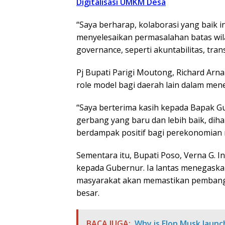
Digitalisasi UMKM Desa
“Saya berharap, kolaborasi yang baik i
menyelesaikan permasalahan batas wi
governance, seperti akuntabilitas, trans
Pj Bupati Parigi Moutong, Richard Arn
role model bagi daerah lain dalam men
“Saya berterima kasih kepada Bapak G
gerbang yang baru dan lebih baik, di
berdampak positif bagi perekonomian 
Sementara itu, Bupati Poso, Verna G. 
kepada Gubernur. Ia lantas menegaskan
masyarakat akan memastikan pembang
besar.
BACA JUGA:
Why is Elon Musk laun