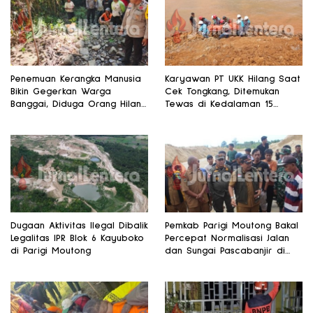
Penemuan Kerangka Manusia
Karyawan PT UKK Hilang Saat
Bikin Gegerkan Warga
Cek Tongkang, Ditemukan
Banggai, Diduga Orang Hilang
Tewas di Kedalaman 15
Sebulan Lalu
Meter
Dugaan Aktivitas Ilegal Dibalik
Pemkab Parigi Moutong Bakal
Legalitas IPR Blok 6 Kayuboko
Percepat Normalisasi Jalan
di Parigi Moutong
dan Sungai Pascabanjir di
Desa Air Panas