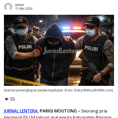
Admin
15 Mei 2026
Ilustrasi penangkapan pelaku kejahatan. (Foto: Dok JURNALLENTERA.com)
55
JURNAL LENTERA
, PARIGI MOUTONG –
Seorang pria
berinisial ES (34 tahun) asal warga Kabupaten Pinrang,