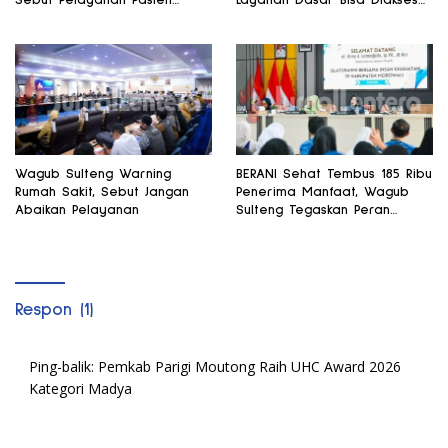
Sebut Pelayanan Pasien
Layanan Dasar Bisa Diakses
Harus Terus Membaik
di Satu Tempat
Wagub Sulteng Warning
BERANI Sehat Tembus 185 Ribu
Rumah Sakit, Sebut Jangan
Penerima Manfaat, Wagub
Abaikan Pelayanan
Sulteng Tegaskan Peran
Strategis Tenaga Kesehatan
Respon (1)
Ping-balik:
Pemkab Parigi Moutong Raih UHC Award 2026
Kategori Madya