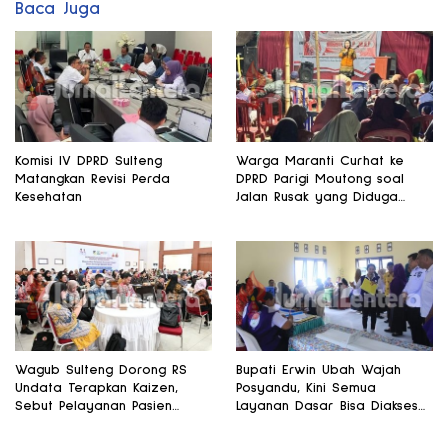
Baca Juga
Komisi IV DPRD Sulteng
Warga Maranti Curhat ke
Matangkan Revisi Perda
DPRD Parigi Moutong soal
Kesehatan
Jalan Rusak yang Diduga
Memicu Kematian Ibu Bersalin
Wagub Sulteng Dorong RS
Bupati Erwin Ubah Wajah
Undata Terapkan Kaizen,
Posyandu, Kini Semua
Sebut Pelayanan Pasien
Layanan Dasar Bisa Diakses
Harus Terus Membaik
di Satu Tempat