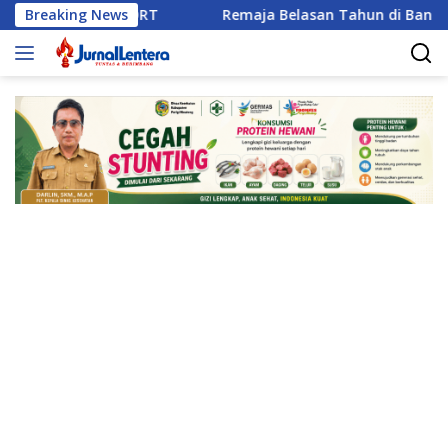
Langsung
an dan KDRT
Breaking News
Remaja Belasan Tahun di Banggai Jadi Ko
ke
konten