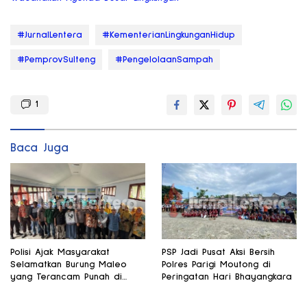
#JurnalLentera
#KementerianLingkunganHidup
#PemprovSulteng
#PengelolaanSampah
1
Baca Juga
Polisi Ajak Masyarakat
PSP Jadi Pusat Aksi Bersih
Selamatkan Burung Maleo
Polres Parigi Moutong di
yang Terancam Punah di
Peringatan Hari Bhayangkara
Banggai