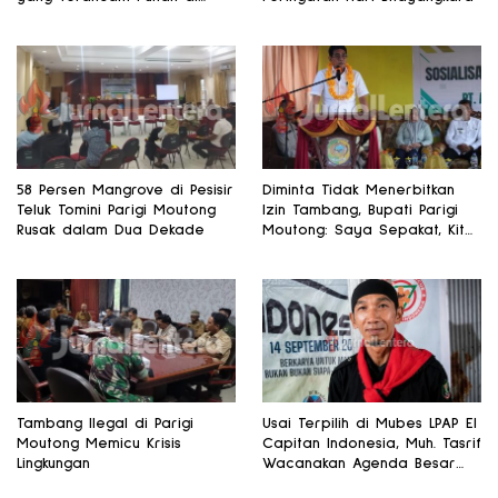
Banggai
58 Persen Mangrove di Pesisir
Diminta Tidak Menerbitkan
Teluk Tomini Parigi Moutong
Izin Tambang, Bupati Parigi
Rusak dalam Dua Dekade
Moutong: Saya Sepakat, Kita
Fokus Pertanian
Tambang Ilegal di Parigi
Usai Terpilih di Mubes LPAP El
Moutong Memicu Krisis
Capitan Indonesia, Muh. Tasrif
Lingkungan
Wacanakan Agenda Besar
Lingkungan