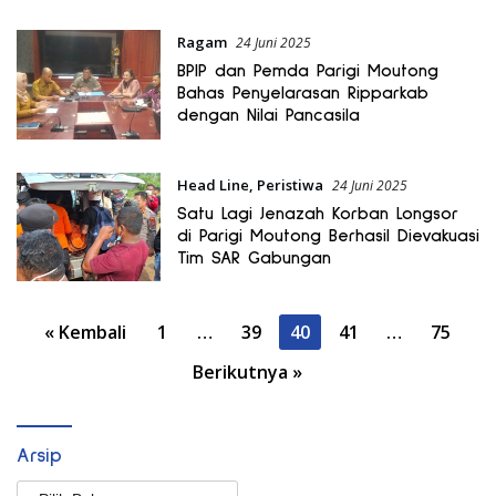
Ragam
24 Juni 2025
BPIP dan Pemda Parigi Moutong
Bahas Penyelarasan Ripparkab
dengan Nilai Pancasila
Head Line
,
Peristiwa
24 Juni 2025
Satu Lagi Jenazah Korban Longsor
di Parigi Moutong Berhasil Dievakuasi
Tim SAR Gabungan
Paginasi
« Kembali
1
…
39
40
41
…
75
pos
Berikutnya »
Arsip
Arsip