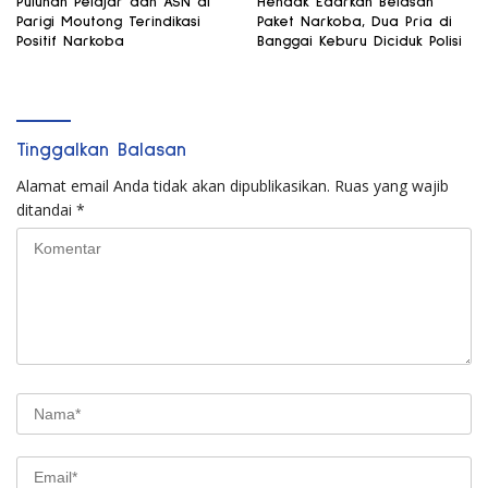
Puluhan Pelajar dan ASN di
Hendak Edarkan Belasan
Parigi Moutong Terindikasi
Paket Narkoba, Dua Pria di
Positif Narkoba
Banggai Keburu Diciduk Polisi
Tinggalkan Balasan
Alamat email Anda tidak akan dipublikasikan.
Ruas yang wajib
ditandai
*