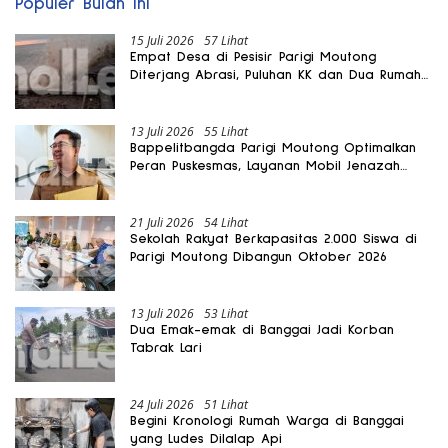
Populer Bulan Ini
15 Juli 2026
57 Lihat
Empat Desa di Pesisir Parigi Moutong
Diterjang Abrasi, Puluhan KK dan Dua Rumah
Rusak
13 Juli 2026
55 Lihat
Bappelitbangda Parigi Moutong Optimalkan
Peran Puskesmas, Layanan Mobil Jenazah
Gratis Harus Dirasakan Masyarakat
21 Juli 2026
54 Lihat
Sekolah Rakyat Berkapasitas 2.000 Siswa di
Parigi Moutong Dibangun Oktober 2026
13 Juli 2026
53 Lihat
Dua Emak-emak di Banggai Jadi Korban
Tabrak Lari
24 Juli 2026
51 Lihat
Begini Kronologi Rumah Warga di Banggai
yang Ludes Dilalap Api