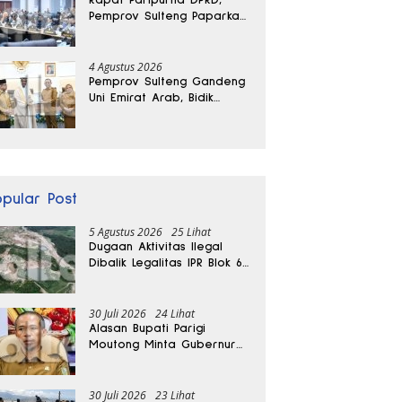
Pemprov Sulteng Paparkan
Kabar Baik Pertumbuhan
Ekonomi Daerah
4 Agustus 2026
Pemprov Sulteng Gandeng
Uni Emirat Arab, Bidik
Investasi hingga Rumah
Sakit Internasional
opular Post
5 Agustus 2026
25 Lihat
Dugaan Aktivitas Ilegal
Dibalik Legalitas IPR Blok 6
Kayuboko di Parigi
Moutong
30 Juli 2026
24 Lihat
Alasan Bupati Parigi
Moutong Minta Gubernur
Hentikan Sementara
Tambang Kayuboko
30 Juli 2026
23 Lihat