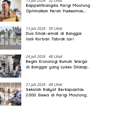
13 Juli 2026
52 Lihat
Bappelitbangda Parigi Moutong
Optimalkan Peran Puskesmas,
Layanan Mobil Jenazah Gratis
Harus Dirasakan Masyarakat
13 Juli 2026
50 Lihat
Dua Emak-emak di Banggai
Jadi Korban Tabrak Lari
24 Juli 2026
48 Lihat
Begini Kronologi Rumah Warga
di Banggai yang Ludes Dilalap
Api
21 Juli 2026
48 Lihat
Sekolah Rakyat Berkapasitas
2.000 Siswa di Parigi Moutong
Dibangun Oktober 2026