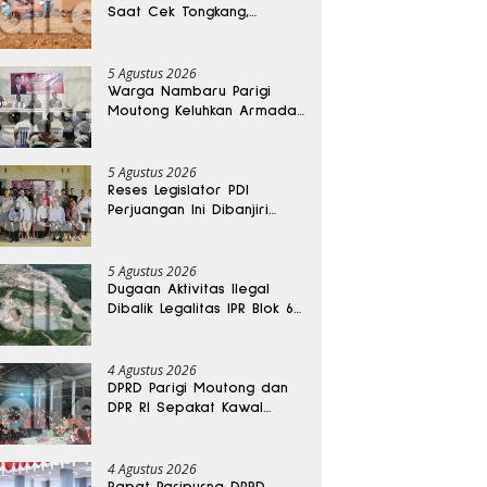
Saat Cek Tongkang,
Ditemukan Tewas di
Kedalaman 15 Meter
5 Agustus 2026
Warga Nambaru Parigi
Moutong Keluhkan Armada
Pengangkut Sampah dan
Jalan Kantong Produksi di
Reses Legislator PKS
5 Agustus 2026
Reses Legislator PDI
Perjuangan Ini Dibanjiri
Aspirasi, Petani Kasimbar
Minta Irigasi dan Alsintan
5 Agustus 2026
Dugaan Aktivitas Ilegal
Dibalik Legalitas IPR Blok 6
Kayuboko di Parigi
Moutong
4 Agustus 2026
DPRD Parigi Moutong dan
DPR RI Sepakat Kawal
Aspirasi Warga Torue
4 Agustus 2026
Rapat Paripurna DPRD,