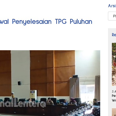
Ars
Arsi
wal Penyelesaian TPG Puluhan
R
5 
Pe
Wa
Se