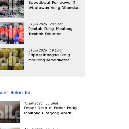
Speedboat Pembawa 11
Wisatawan Asing Ditemukan
Terdampar di Parigi
Moutong
31 Juli 2026
20 Lihat
Pemkab Parigi Moutong
Tambah Kekuatan
Penanganan Darurat, 23
REDKAR Resmi Dibentuk
31 Juli 2026
19 Lihat
Bappelitbangda Parigi
Moutong Kembangkan
Pupuk Khusus untuk
Selamatkan Kebun Durian
uler Bulan Ini
15 Juli 2026
55 Lihat
Empat Desa di Pesisir Parigi
Moutong Diterjang Abrasi,
Puluhan KK dan Dua Rumah
Rusak