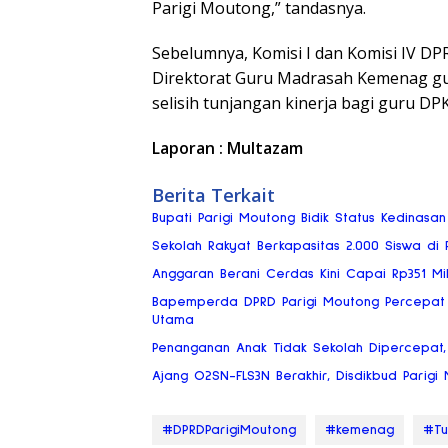
Parigi Moutong,” tandasnya.
Sebelumnya, Komisi I dan Komisi IV D
Direktorat Guru Madrasah Kemenag g
selisih tunjangan kinerja bagi guru DP
Laporan : Multazam
Berita Terkait
Bupati Parigi Moutong Bidik Status Kedinasan
Sekolah Rakyat Berkapasitas 2.000 Siswa di
Anggaran Berani Cerdas Kini Capai Rp351 Mili
Bapemperda DPRD Parigi Moutong Percepat P
Utama
Penanganan Anak Tidak Sekolah Dipercepat,
Ajang O2SN-FLS3N Berakhir, Disdikbud Pari
#DPRDParigiMoutong
#kemenag
#Tu