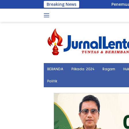
Langsung
Breaking News
Penemuan Kerangka Manusia Biki
ke
konten
BERANDA
Pilkada 2024
Ragam
Hu
Politik