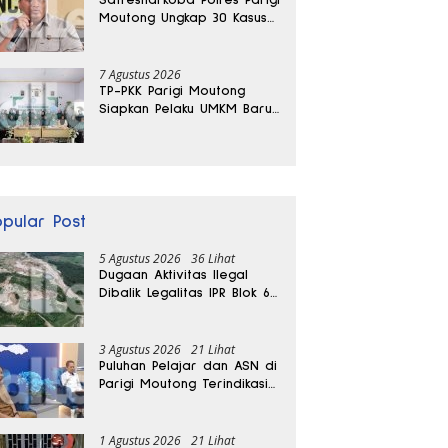
Moutong Ungkap 30 Kasus
Narkoba, Ratusan Gram
Sabu Disita
7 Agustus 2026
TP-PKK Parigi Moutong
Siapkan Pelaku UMKM Baru
Lewat Pelatihan Ecoprint
Bomba Saga
opular Post
5 Agustus 2026
36 Lihat
Dugaan Aktivitas Ilegal
Dibalik Legalitas IPR Blok 6
Kayuboko di Parigi
Moutong
3 Agustus 2026
21 Lihat
Puluhan Pelajar dan ASN di
Parigi Moutong Terindikasi
Positif Narkoba
1 Agustus 2026
21 Lihat