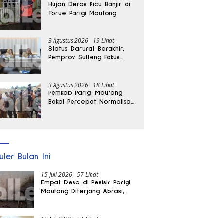
Hujan Deras Picu Banjir di
Torue Parigi Moutong
3 Agustus 2026
19 Lihat
Status Darurat Berakhir,
Pemprov Sulteng Fokus
Percepat Pemulihan
Pascagempa Sigi
3 Agustus 2026
18 Lihat
Pemkab Parigi Moutong
Bakal Percepat Normalisasi
Jalan dan Sungai
Pascabanjir di Desa Air
Panas
uler Bulan Ini
15 Juli 2026
57 Lihat
Empat Desa di Pesisir Parigi
Moutong Diterjang Abrasi,
Puluhan KK dan Dua Rumah
Rusak