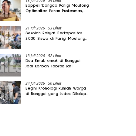
13 Juli 2026
54 Lihat
Bappelitbangda Parigi Moutong
Optimalkan Peran Puskesmas,
Layanan Mobil Jenazah Gratis
Harus Dirasakan Masyarakat
21 Juli 2026
53 Lihat
Sekolah Rakyat Berkapasitas
2.000 Siswa di Parigi Moutong
Dibangun Oktober 2026
13 Juli 2026
52 Lihat
Dua Emak-emak di Banggai
Jadi Korban Tabrak Lari
24 Juli 2026
50 Lihat
Begini Kronologi Rumah Warga
di Banggai yang Ludes Dilalap
Api