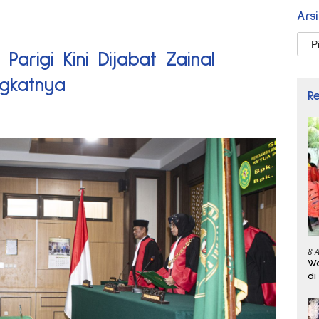
Ars
Arsi
Parigi Kini Dijabat Zainal
ngkatnya
R
8 
Wa
di