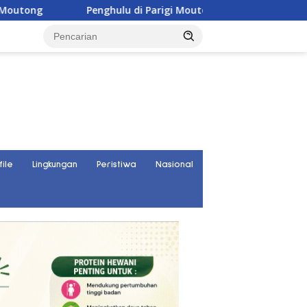
enghulu di Parigi Moutong Diminta Aktif Cegah Perceraian dan
file
Lingkungan
Peristiwa
Nasional