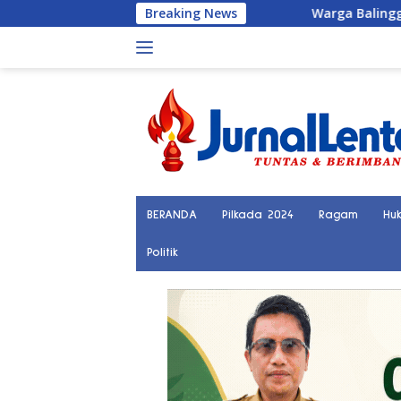
Langsung
Breaking News
Warga Balinggi Jati Tuntut Norm
ke
konten
BERANDA
Pilkada 2024
Ragam
Hu
Politik