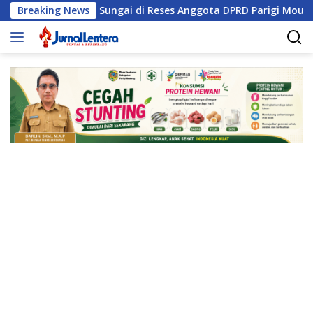
Langsung
ormalisasi Sungai di Reses Anggota DPRD Parigi Moutong
Breaking News
ke
konten