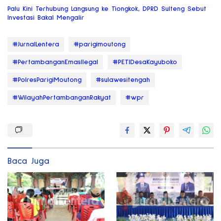
Palu Kini Terhubung Langsung ke Tiongkok, DPRD Sulteng Sebut
Investasi Bakal Mengalir
#JurnalLentera
#parigimoutong
#PertambanganEmasIlegal
#PETIDesaKayuboko
#PolresParigiMoutong
#sulawesitengah
#WilayahPertambanganRakyat
#wpr
Baca Juga