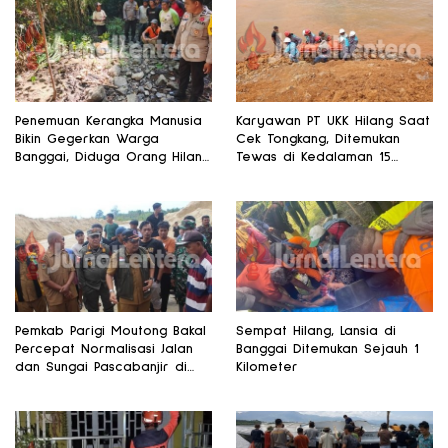
Penemuan Kerangka Manusia
Karyawan PT UKK Hilang Saat
Bikin Gegerkan Warga
Cek Tongkang, Ditemukan
Banggai, Diduga Orang Hilang
Tewas di Kedalaman 15
Sebulan Lalu
Meter
Pemkab Parigi Moutong Bakal
Sempat Hilang, Lansia di
Percepat Normalisasi Jalan
Banggai Ditemukan Sejauh 1
dan Sungai Pascabanjir di
Kilometer
Desa Air Panas