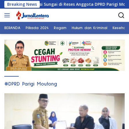
Langsung
tut Normalisasi Sungai di Reses Anggota DPRD Parigi Moutong
Breaking News
ke
konten
BERANDA
Pilkada 2024
Ragam
Hukum dan Kriminal
Kesehat
#DPRD Parigi Moutong