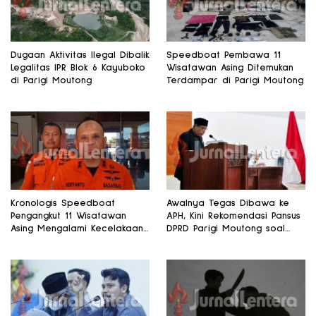
Dugaan Aktivitas Ilegal Dibalik
Speedboat Pembawa 11
Legalitas IPR Blok 6 Kayuboko
Wisatawan Asing Ditemukan
di Parigi Moutong
Terdampar di Parigi Moutong
Kronologis Speedboat
Awalnya Tegas Dibawa ke
Pengangkut 11 Wisatawan
APH, Kini Rekomendasi Pansus
Asing Mengalami Kecelakaan
DPRD Parigi Moutong soal
di Teluk Tomini
Gedung Rp8,7 Miliar Berubah