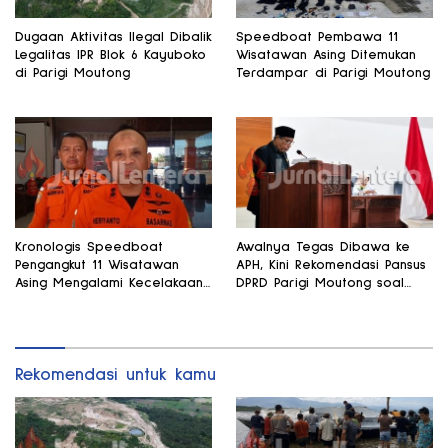
Dugaan Aktivitas Ilegal Dibalik
Speedboat Pembawa 11
Legalitas IPR Blok 6 Kayuboko
Wisatawan Asing Ditemukan
di Parigi Moutong
Terdampar di Parigi Moutong
Kronologis Speedboat
Awalnya Tegas Dibawa ke
Pengangkut 11 Wisatawan
APH, Kini Rekomendasi Pansus
Asing Mengalami Kecelakaan
DPRD Parigi Moutong soal
di Teluk Tomini
Gedung Rp8,7 Miliar Berubah
Rekomendasi untuk kamu