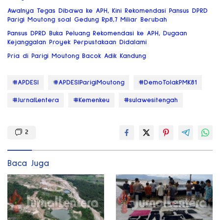
Awalnya Tegas Dibawa ke APH, Kini Rekomendasi Pansus DPRD
Parigi Moutong soal Gedung Rp8,7 Miliar Berubah
Pansus DPRD Buka Peluang Rekomendasi ke APH, Dugaan
Kejanggalan Proyek Perpustakaan Didalami
Pria di Parigi Moutong Bacok Adik Kandung
#APDESI
#APDESIParigiMoutong
#DemoTolakPMK81
#JurnalLentera
#Kemenkeu
#sulawesitengah
2
Baca Juga